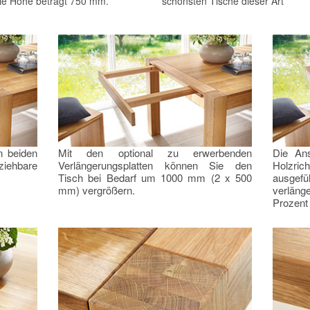
ie Höhe beträgt 750 mm.
schönsten Tische dieser Art
n beiden
Mit den optional zu erwerbenden
Die Ans
ziehbare
Verlängerungsplatten können Sie den
Holzrich
Tisch bei Bedarf um 1000 mm (2 x 500
ausgefü
mm) vergrößern.
verläng
Prozent