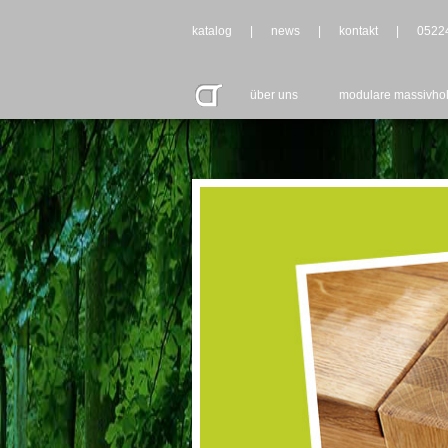
katalog
|
news
|
kontakt
|
0522
über uns
modulare massivho