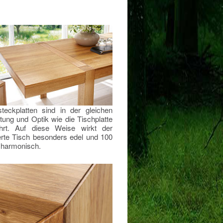
teckplatten sind in der gleichen
tung und Optik wie die Tischplatte
hrt. Auf diese Weise wirkt der
erte Tisch besonders edel und 100
 harmonisch.