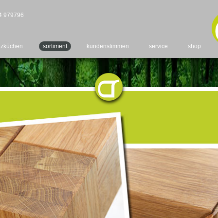
4 979796
lzküchen
sortiment
kundenstimmen
service
shop