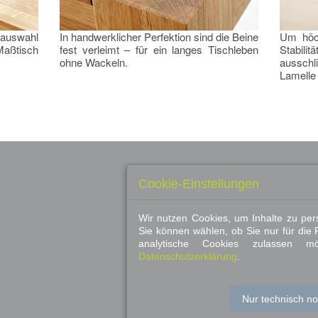
zauswahl
In handwerklicher Perfektion sind die Beine
Um höc
 Maßtisch
fest verleimt – für ein langes Tischleben
Stabili
ohne Wackeln.
ausschl
Lamelle
Cookie-Einstellungen
impressum
Wir nutzen Cookies, um Inhalte zu pers
datenschutz
Sie können wählen, ob Sie nur für die
rechtliche angaben
analytische Cookies zulassen m
Vertrag widerrufen
Datenschutzerklärung
.
bildquellen
links
Nur technisch n