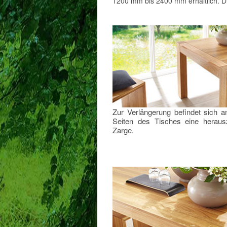
1200 mm bis 2400 mm erhältlich. D
Zur Verlängerung befindet sich a
Seiten des Tisches eine heraus
Zarge.