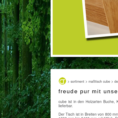
>
>
>
sortiment
maßtisch cube
de
freude pur mit uns
cube ist in den Holzarten Buche, 
lieferbar.
Der Tisch ist in Breiten von 800 