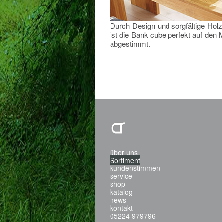
Durch Design und sorgfältige Hol
ist die Bank cube perfekt auf den
abgestimmt.
über uns
Sortiment
kundenstimmen
service
shop
katalog
news
kontakt
05224 979796