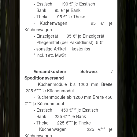
- Esstisch
190 €* je Esstisch
- Bank
95 €* je Bank
- Theke
95 €* je Theke
- Küchenwagen
95 €* je
Küchenwagen
- Einzelgerät
95 €* je Einzelgerät
- Pflegemittel (per Paketdienst)
5 €*
- sonstige Artikel
kostenlos
* incl. 19% MwSt
Versandkosten: Schweiz /
Speditionsversand
- Küchenmodule bis 1200 mm Breite
225 €*** je Küchenmodul
- Küchenmodule ab 1200 mm Breite
450
€*** je Küchenmodul
- Esstisch
450 €*** je Esstisch
- Bank
225 €*** je Bank
- Theke
225 €*** je Theke
- Küchenwagen
225 €*** je
Küchenwagen